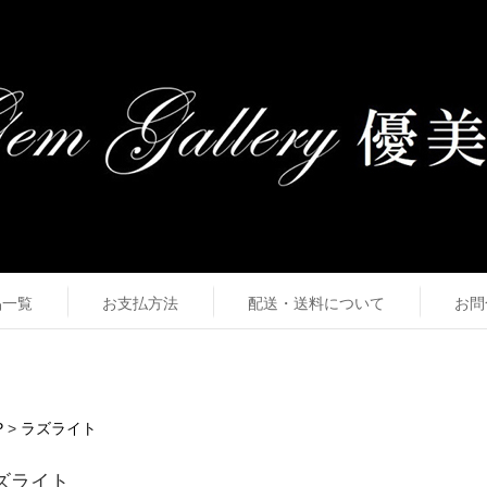
品一覧
お支払方法
配送・送料について
お問
P
>
ラズライト
ズライト