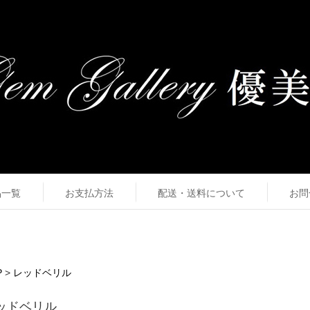
品一覧
お支払方法
配送・送料について
お問
P
>
レッドベリル
ッドベリル