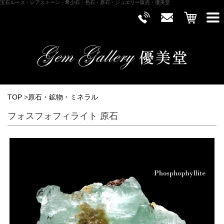
宝石ルース・レアストーン・希少石・色石・原石・ジュエリー販売・優美堂
TOP
>
原石・鉱物・ミネラル
フォスフォフィライト 原石