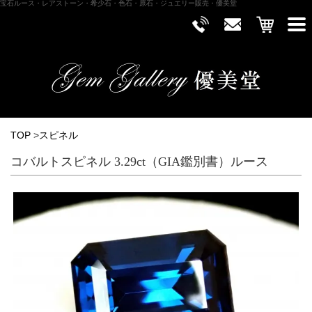
宝石ルース・レアストーン・希少石・色石・原石・ジュエリー販売・優美堂
TOP
>
スピネル
コバルトスピネル 3.29ct（GIA鑑別書）ルース