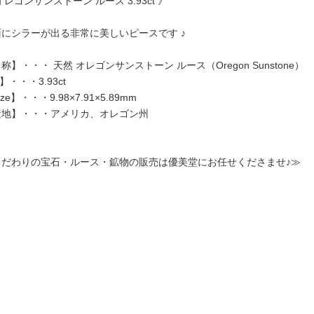
オレゴンサンストーン ルース 3.93ct 》
面にシラーが出る非常に美しいピースです ♪
称】・・・ 天然 オレゴンサンストーン ルース（Oregon Sunstone）
t】・・・3.93ct
ize】・・・9.98×7.91×5.89mm
産地】・・・アメリカ、オレゴン州
こだわりの宝石・ルース・鉱物の販売は優美堂にお任せくださませ♪≫