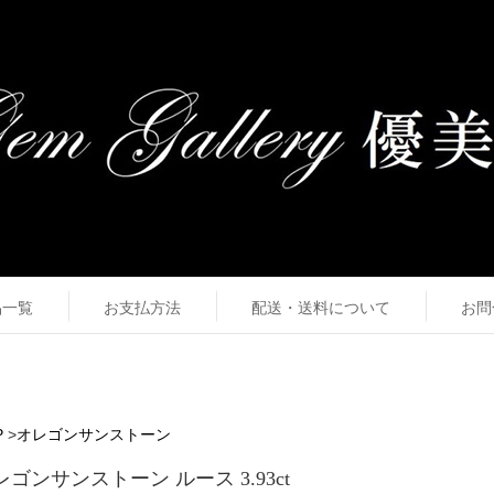
品一覧
お支払方法
配送・送料について
お問
P
>
オレゴンサンストーン
レゴンサンストーン ルース 3.93ct