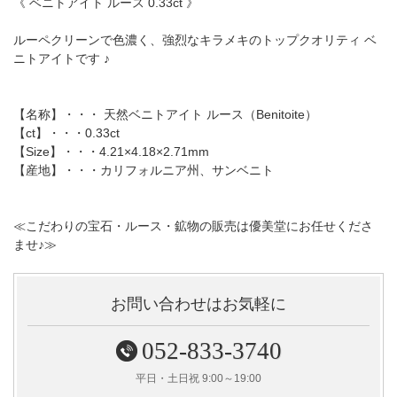
《 ベニトアイト ルース 0.33ct 》
ルーペクリーンで色濃く、強烈なキラメキのトップクオリティ ベ
ニトアイトです ♪
【名称】・・・ 天然ベニトアイト ルース（Benitoite）
【ct】・・・0.33ct
【Size】・・・4.21×4.18×2.71mm
【産地】・・・カリフォルニア州、サンベニト
≪こだわりの宝石・ルース・鉱物の販売は優美堂にお任せくださ
ませ♪≫
お問い合わせはお気軽に
052-833-3740
平日・土日祝 9:00～19:00