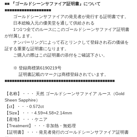
■■
『ゴールドシーンサファイア証明書』について
■■■■■■■■■■■■■■■■■■■
ゴールドシーンサファイアの発見者が発行する証明書です。
日本総輸入元の優美堂を通して供給される
1つ1つ全てのルースにこのゴールドシーンサファイア証明書
が付属します。
ナンバーリングによって石とリンクして登録され石の価値を
証する重要な証明書になります。
ご購入の際はこの証明書の添付をご確認下さい。
※ 登録商標第6190219号
証明書記載のマークは商標登録されています。
■■■■■■■■■■■■■■■■■■■■■■■■■■■■■■■■■■■■■■■■■■■■■
【名称】・・・ 天然 ゴールドシーンサファイア ルース（Gold
Sheen Sapphire）
【ct】・・・0.572ct
【Size】・・・4.59×4.58×2.14mm
【産地】・・・ケニア
【Treatment】・・・非加熱・無処理
【証明書】・・・発見者発行のゴールドシーンサファイア証明書