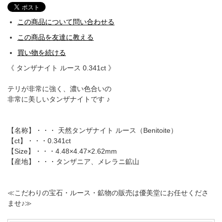
この商品について問い合わせる
この商品を友達に教える
買い物を続ける
《 タンザナイト ルース 0.341ct 》
テリが非常に強く、濃い色合いの
非常に美しいタンザナイトです ♪
【名称】・・・ 天然タンザナイト ルース（Benitoite）
【ct】・・・0.341ct
【Size】・・・4.48×4.47×2.62mm
【産地】・・・タンザニア、メレラニ鉱山
≪こだわりの宝石・ルース・鉱物の販売は優美堂にお任せくださ
ませ♪≫