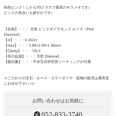
純色ピンク！しかもVSクラスで最高のキラメキです♪
ピンクの色合いも鮮やかです♪
【名称】・・・ 天然 ピンクダイヤモンド ルース（Pink
Diamond）
【ct】・・・0.162ct
【Size】・・・3.88×2.69×1.96mm
【Clarity】・・・VS-2
【色の起源】・・・天然 (Natural)
【鑑別書】・・・中央宝石研究所ソーティングが付属
≪こだわりの宝石・ルース・カラーダイヤ・鉱物の販売は優美堂
にお任せ下さい♪≫
お問い合わせはお気軽に
052-833-3740