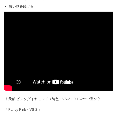
買い物を続ける
《 天然 ピンクダイヤモンド（純色・VS-2）0.162ct 中宝ソ 》
『 Fancy Pink・VS-2 』