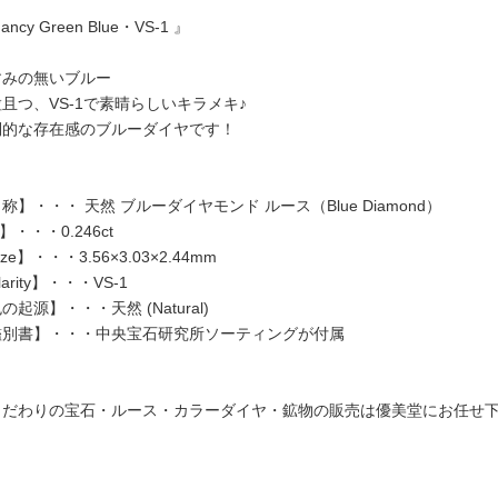
ancy Green Blue・VS-1 』
すみの無いブルー
且つ、VS-1で素晴らしいキラメキ♪
倒的な存在感のブルーダイヤです！
称】・・・ 天然 ブルーダイヤモンド ルース（Blue Diamond）
t】・・・0.246ct
ize】・・・3.56×3.03×2.44mm
larity】・・・VS-1
の起源】・・・天然 (Natural)
鑑別書】・・・中央宝石研究所ソーティングが付属
こだわりの宝石・ルース・カラーダイヤ・鉱物の販売は優美堂にお任せ下