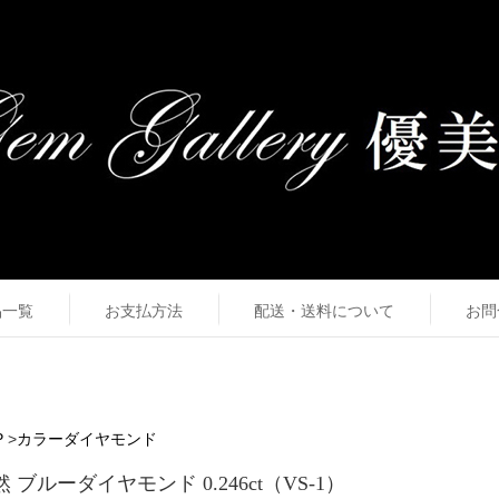
品一覧
お支払方法
配送・送料について
お問
P
>
カラーダイヤモンド
 ブルーダイヤモンド 0.246ct（VS-1）