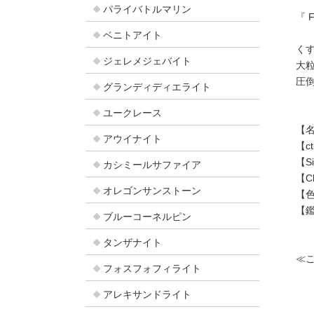
パライバトルマリン
『 F
ベニトアイト
く
ジェレメジェバイト
大粒
圧
グランディディエライト
ユークレース
【名
アウイナイト
【c
【S
カシミールサファイア
【C
オレゴンサンストーン
【色
【
ブルーコーネルピン
タンザナイト
≪
フォスフォフィライト
アレキサンドライト