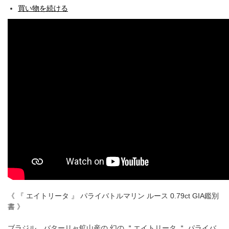
買い物を続ける
《 『 エイトリータ 』 パライバトルマリン ルース 0.79ct GIA鑑別
書 》
ブラジル、バターリャ鉱山産の 幻の ＂エイトリータ ＂ パライバ