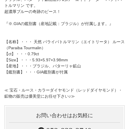
トルマリン です。
超濃厚ブルーの奇跡のピース！
『※.GIAの鑑別書（産地記載：ブラジル）が付属します。』
【名称】・・・ 天然 パライバトルマリン（エイトリータ） ルース
（Paraiba Tourmalin）
【ct】・・・0.79ct
【Size】・・・5.93×5.97×3.98mm
【産地】・・・ブラジル、バターリャ鉱山
【鑑別書】・・・GIA鑑別書が付属
≪ 宝石・ルース・カラーダイヤモンド（レッドダイヤモンド）・
鉱物の販売は優美堂にお任せ下さい♪≫
お問い合わせはお気軽に